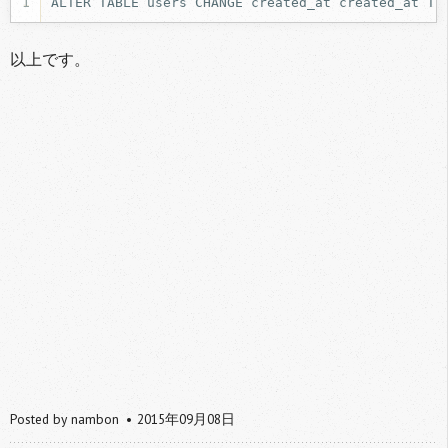
1
ALTER TABLE users CHANGE created_at created_at TI
以上です。
Posted by
nambon
2015年09月08日