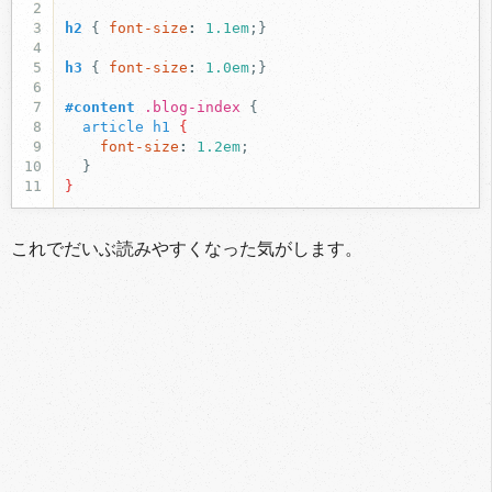
2
3
h2
{
font-size
:
1.1em
;}
4
5
h3
{
font-size
:
1.0em
;}
6
7
#content
.blog-index
{
8
article
h1
{
9
font-size
:
1.2em
;
10
}
11
}
これでだいぶ読みやすくなった気がします。